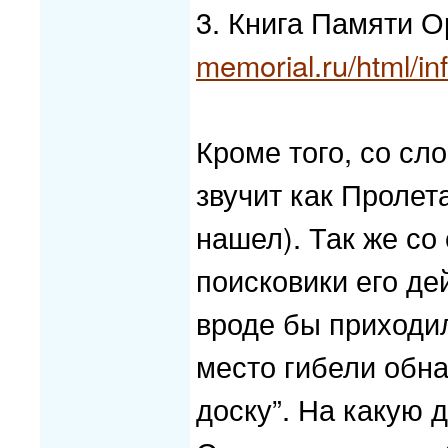
3. Книга Памяти О
memorial.ru/html/i
Кроме того, со сл
звучит как Пролет
нашел). Так же со
поисковики его де
вроде бы приходил
место гибели обна
доску”. На какую д