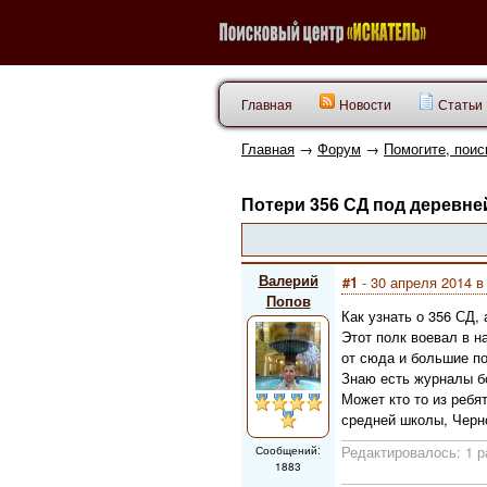
Главная
Новости
Статьи
Главная
→
Форум
→
Помогите, поис
Потери 356 СД под деревне
Валерий
#1
- 30 апреля 2014 в
Попов
Как узнать о 356 СД, 
Этот полк воевал в н
от сюда и большие по
Знаю есть журналы бо
Может кто то из ребя
средней школы, Чернс
Редактировалось: 1 р
Сообщений:
1883