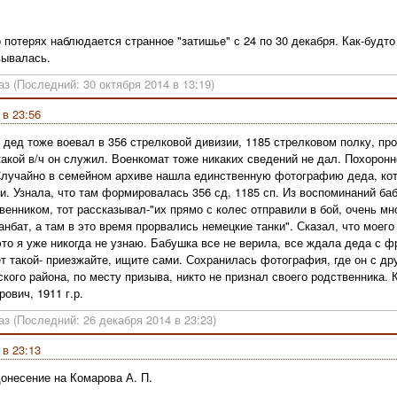
 потерях наблюдается странное "затишье" с 24 по 30 декабря. Как-будт
вывалась.
з (Последний: 30 октября 2014 в 13:19)
 в 23:56
 дед тоже воевал в 356 стрелковой дивизии, 1185 стрелковом полку, пр
 какой в/ч он служил. Военкомат тоже никаких сведений не дал. Похоро
Случайно в семейном архиве нашла единственную фотографию деда, кот
. Узнала, что там формировалась 356 сд, 1185 сп. Из воспоминаний б
енником, тот рассказывал-"их прямо с колес отправили в бой, очень мн
анбат, а там в это время прорвались немецкие танки". Сказал, что моего
это я уже никогда не узнаю. Бабушка все не верила, все ждала деда с фр
 такой- приезжайте, ищите сами. Сохранилась фотография, где он с друг
кого района, по месту призыва, никто не признал своего родственника. 
ович, 1911 г.р.
аз (Последний: 26 декабря 2014 в 23:23)
 в 23:13
онесение на Комарова А. П.