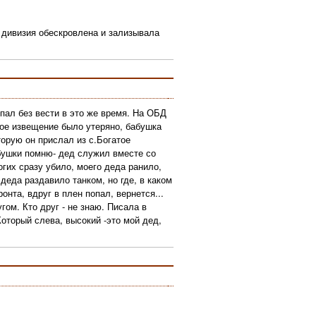
о дивизия обескровлена и зализывала
опал без вести в это же время. На ОБД
нное извещение было утеряно, бабушка
орую он прислал из с.Богатое
абушки помню- дед служил вместе со
огих сразу убило, моего деда ранило,
 деда раздавило танком, но где, в каком
онта, вдруг в плен попал, вернется...
ом. Кто друг - не знаю. Писала в
Который слева, высокий -это мой дед,