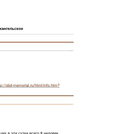
хангельское
tp://obd-memorial.ru/html/info.htm?
их в эти сутки всего 8 человек