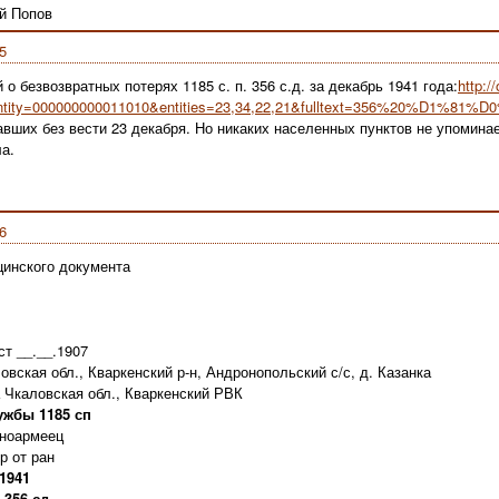
й Попов
5
о безвозвратных потерях 1185 с. п. 356 с.д. за декабрь 1941 года:
http:/
entity=000000000011010&entities=23,34,22,21&fulltext=356%20%D1
вших без вести 23 декабря. Но никаких населенных пунктов не упоминае
а.
6
инского документа
т __.__.1907
вская обл., Кваркенский р-н, Андронопольский с/с, д. Казанка
 Чкаловская обл., Кваркенский РВК
ужбы 1185 сп
сноармеец
р от ран
1941
 356 сд