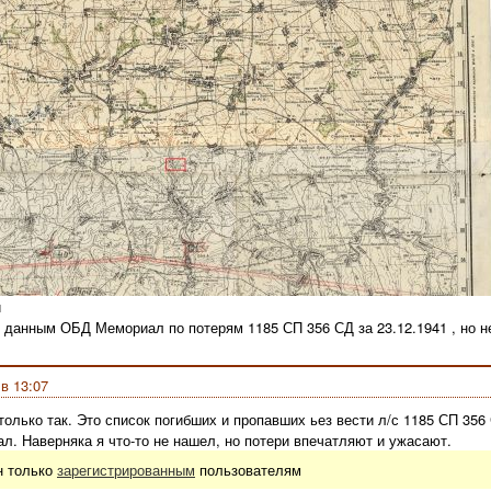
и
 данным ОБД Мемориал по потерям 1185 СП 356 СД за 23.12.1941 , но не
 в 13:07
олько так. Это список погибших и пропавших ьез вести л/с 1185 СП 356 
. Наверняка я что-то не нашел, но потери впечатляют и ужасают.
н только
зарегистрированным
пользователям