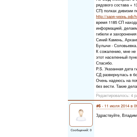
рядового состава + 1
СП) полках дивизии п
http://заря-чернь.рф/h
время 1185 СП находи
информацией, делаем
гибели и захоронения
Синий Камень, Арханг
Булычи - Соловьевка
К сожалению, мне не 
этот населенный пунк
Спасибо.
P.S. Указанная дата 
СД развернулась в б
Очень надеюсь на пом
без вести. Такие дела
Редактировалось: 4 р
#6
- 11 июля 2014 в 0
Здраствуйте, Владим
Сообщений: 0