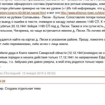
3 человек офицерского состава (практически все ротные командиры, комб
отери убитыми примерно на том же уровне (+/-)Из той информации, что у
istory/czerny/43-69-let-nazad.html
и вот это
http://www.efremov-town.ru/blog
лся на рубеже Соловьевка - Пески - Булычи. Сопоставляя потери полков
 вывод о ошибке в тексте, очевидно в засаду попал именно 1185 СП. К
 убитых 23.12.1941 бойцов 1185 СП под д. Пески. Также в эти сутки есть
ельское, Чигиринка, но чаще встречается именно д. Пески. По логике её 
.
удается найти на картах д. Пески в указанном районе. Прошу, помогите о
т либо переименован, либо исчез с лица земли.
гибели деда в Книге памяти Самарской области (12.12.1941)очевидно не с
оевые порядки и начала действия только 17.12.1941 по направлению Еф
ощь, т.к. бабушка уже давно умерла, а мой отец родился только через 1
.
аз (Последний: 12 января 2015 в 08:52)
9:28
ир. Создана отдельная тема