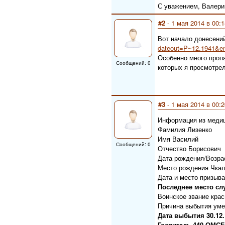
С уважением, Валери
#2
- 1 мая 2014 в 00:1
Вот начало донесений 
dateout=P~12.1941&
Особенно много пропа
Сообщений: 0
которых я просмотрел
#3
- 1 мая 2014 в 00:2
Информация из медиц
Фамилия Лизенко
Имя Василий
Сообщений: 0
Отчество Борисович
Дата рождения/Возрас
Место рождения Чкало
Дата и место призыва
Последнее место сл
Воинское звание кра
Причина выбытия уме
Дата выбытия 30.12.
Госпиталь 440 ОМСБ