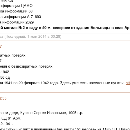
 информации ЦАМО
ка информации 58
ка информации А-71693
а информации 2029
й могиле №2 в саду в 50 м. севернее от здания Больницы в селе Ар
аз (Последний: 1 мая 2014 в 00:28)
7
ратных потерях
7
ения о безвозвратных потерях
.1942
356 сд
ря 1941 по 20 февраля 1942 года. Здесь уже есть населенные пункты:
ht
8:55
ем деде, Кузине Сергее Ивановиче, 1905 г.р.
6 СД 61 Арм.
12.1941.
и сутки числятся пропавшими без вести 151 человек из 1185 СП. Погибш