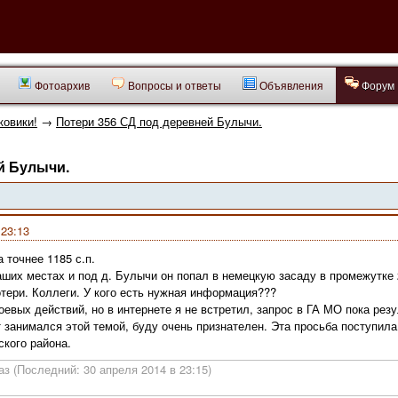
Фотоархив
Вопросы и ответы
Объявления
Форум
ковики!
→
Потери 356 СД под деревней Булычи.
й Булычи.
 23:13
а точнее 1185 с.п.
аших местах и под д. Булычи он попал в немецкую засаду в промежутке 2
тери. Коллеги. У кого есть нужная информация???
евых действий, но в интернете я не встретил, запрос в ГА МО пока рез
т занимался этой темой, буду очень признателен. Эта просьба поступил
кого района.
аз (Последний: 30 апреля 2014 в 23:15)