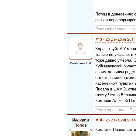
Потом в донесениях о
раны и переформиро
Редактировалось: 1 ра
#13
- 25 декабря 2014
Здравствуйте! У меня
только не указано, в
тоже давно умерла. 
Сообщений: 0
Куйбышевской области
своим дальним родств
его отправили в медс
населенном пункте - 
Писала в ЦАМО, ответ
газету Челно-Вершинс
Комаров Алексей Петр
Редактировалось: 7 р
Валерий
#14
- 26 декабря 2014
Попов
Коллеги. Нашел вот д