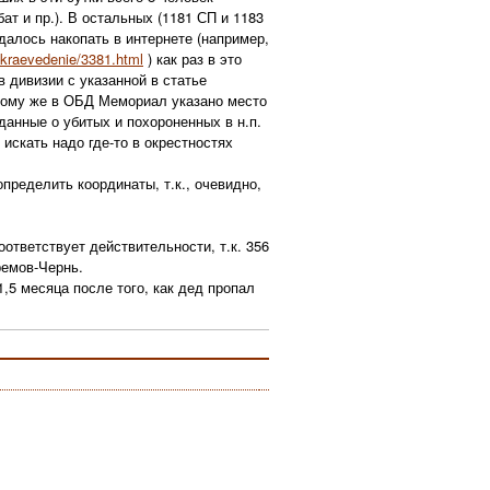
ат и пр.). В остальных (1181 СП и 1183
далось накопать в интернете (например,
/kraevedenie/3381.html
) как раз в это
 дивизии с указанной в статье
 тому же в ОБД Мемориал указано место
 данные о убитых и похороненных в н.п.
искать надо где-то в окрестностях
пределить координаты, т.к., очевидно,
оответствует действительности, т.к. 356
ремов-Чернь.
,5 месяца после того, как дед пропал