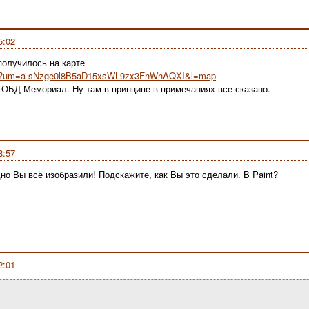
5:02
получилось на карте
ru/?um=a-sNzge0l8B5aD15xsWL9zx3FhWhAQXI&l=map
о ОБД Мемориал. Ну там в принципе в примечаниях все сказано.
8:57
но Вы всё изобразили! Подскажите, как Вы это сделали. В Paint?
2:01