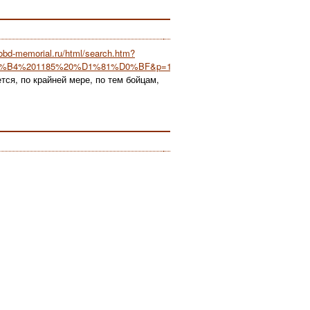
/obd-memorial.ru/html/search.htm?
%81%D0%B4%201185%20%D1%81%D0%BF&p=1
тся, по крайней мере, по тем бойцам,