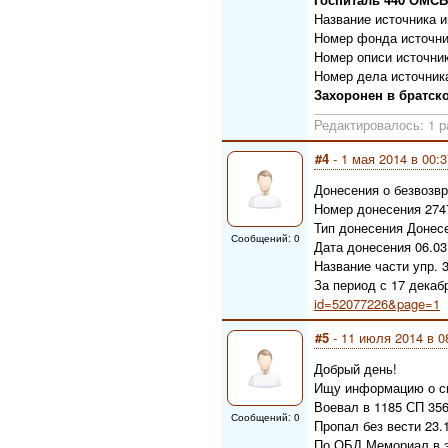
Название источника
Номер фонда источни
Номер описи источни
Номер дела источник
Захоронен в братско
Редактировалось: 1 р
#4
- 1 мая 2014 в 00:3
Донесения о безвозв
Номер донесения 274
Тип донесения Донес
Сообщений: 0
Дата донесения 06.03
Название части упр. 
За период с 17 декаб
id=52077226&page=1
#5
- 11 июля 2014 в 0
Добрый день!
Ищу информацию о сво
Воевал в 1185 СП 35
Сообщений: 0
Пропал без вести 23.
По ОБД Мемориал в эт