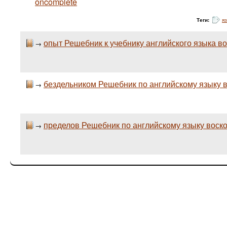
oncomplete
Теги:
я
опыт Решебник к учебнику английского языка во
→
бездельником Решебник по английскому языку 
→
пределов Решебник по английскому языку воско
→