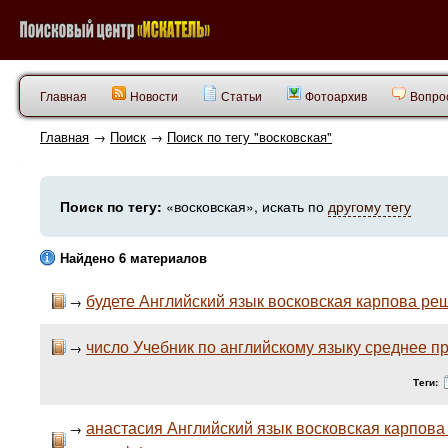
Главная
Новости
Статьи
Фотоархив
Вопрос
Главная
→
Поиск
→
Поиск по тегу "восковская"
Поиск по тегу:
«восковская», искать по
другому тегу
Найдено 6 материалов
будете Английский язык восковская карпова ре
→
число Учебник по английскому языку среднее 
→
Теги:
анастасия Английский язык восковская карпов
→