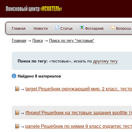
Главная
Новости
Статьи
Фотоархив
Вопросы 
Главная
→
Поиск
→
Поиск по тегу "тестовые"
Поиск по тегу:
«тестовые», искать по
другому тегу
Найдено 8 материалов
target Решебник окружающий мир. 2 класс. тестов
→
iftypeof Решебник на тестовые задания spotlite 
→
panele Решебник по химии 9 класс рудзитис тес
→